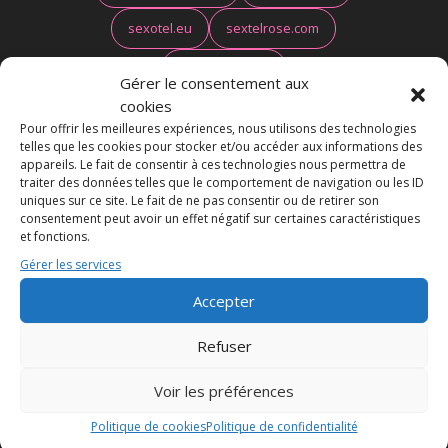
sexotel.eu
sextelrose.com
allo-telrose.net
Gérer le consentement aux
cookies
Service réservé aux personnes majeures — 0,60€/min
Pour offrir les meilleures expériences, nous utilisons des technologies
telles que les cookies pour stocker et/ou accéder aux informations des
depuis un poste fixe, et ou mobile - Numéro non
appareils. Le fait de consentir à ces technologies nous permettra de
géographique
traiter des données telles que le comportement de navigation ou les ID
uniques sur ce site. Le fait de ne pas consentir ou de retirer son
consentement peut avoir un effet négatif sur certaines caractéristiques
et fonctions.
Gérer les services
PAIEMENT CB DISCRET
Accepter
Vous préférez payer par carte bancaire en toute
Refuser
discrétion ?
Service CB à partir de
0,50€/min
Voir les préférences
Politique de cookies
Politique de confidentialité
→ OPTION CB DISCRÈTE —