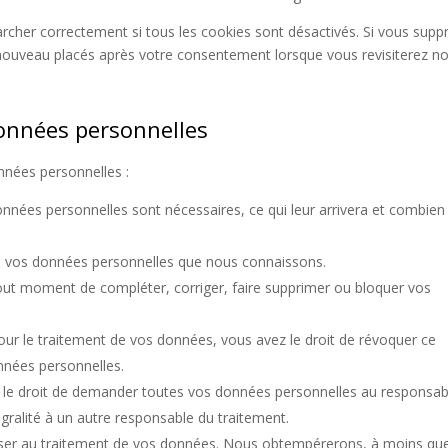
archer correctement si tous les cookies sont désactivés. Si vous supp
e nouveau placés après votre consentement lorsque vous revisiterez no
données personnelles
nnées personnelles :
onnées personnelles sont nécessaires, ce qui leur arrivera et combien
r à vos données personnelles que nous connaissons.
à tout moment de compléter, corriger, faire supprimer ou bloquer vos
r le traitement de vos données, vous avez le droit de révoquer ce
nnées personnelles.
z le droit de demander toutes vos données personnelles au responsab
égralité à un autre responsable du traitement.
oser au traitement de vos données. Nous obtempérerons, à moins qu