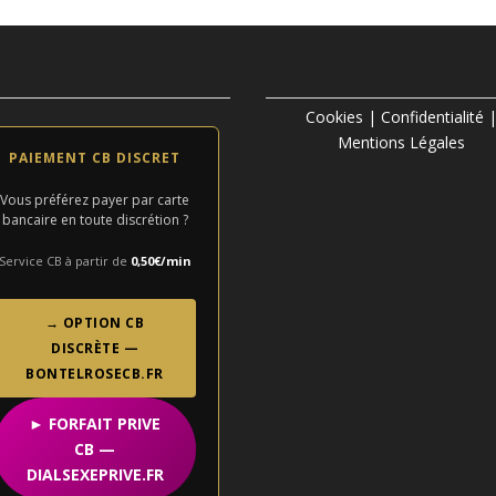
Cookies
|
Confidentialité
Mentions Légales
PAIEMENT CB DISCRET
Vous préférez payer par carte
bancaire en toute discrétion ?
Service CB à partir de
0,50€/min
→ OPTION CB
DISCRÈTE —
BONTELROSECB.FR
► FORFAIT PRIVE
CB —
DIALSEXEPRIVE.FR