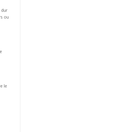
 dur
rs ou
Ce
e le