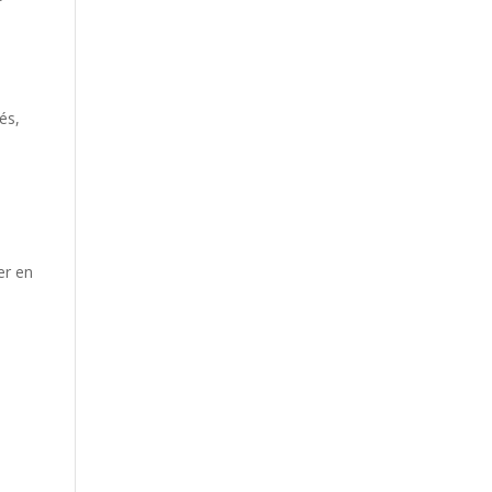
és,
er en