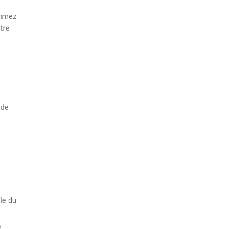
rimez
tre
 de
le du
e