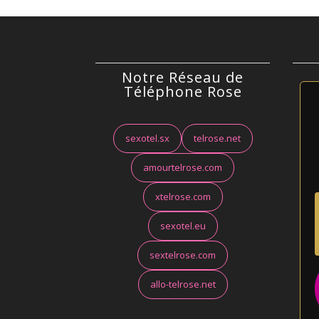
Notre Réseau de
Téléphone Rose
sexotel.sx
telrose.net
amourtelrose.com
xtelrose.com
sexotel.eu
sextelrose.com
allo-telrose.net