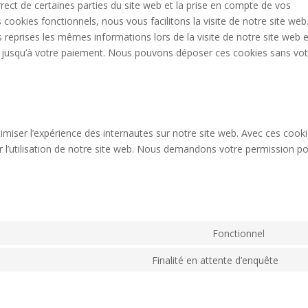
ect de certaines parties du site web et la prise en compte de vos
 cookies fonctionnels, nous vous facilitons la visite de notre site web
rs reprises les mêmes informations lors de la visite de notre site web e
r jusqu’à votre paiement. Nous pouvons déposer ces cookies sans vot
timiser l’expérience des internautes sur notre site web. Avec ces cook
r l’utilisation de notre site web. Nous demandons votre permission p
Fonctionnel
Consen
to
Finalité en attente d’enquête
Con
service
to
wordpr
serv