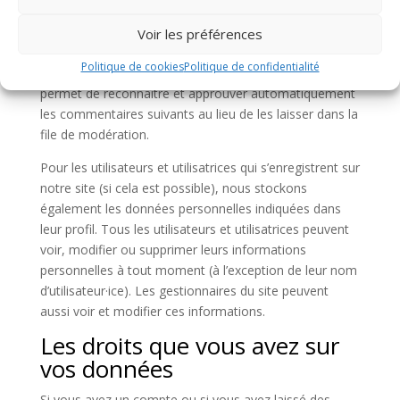
données
Voir les préférences
Si vous laissez un commentaire, le commentaire et ses
Politique de cookies
Politique de confidentialité
métadonnées sont conservés indéfiniment. Cela
permet de reconnaître et approuver automatiquement
les commentaires suivants au lieu de les laisser dans la
file de modération.
Pour les utilisateurs et utilisatrices qui s’enregistrent sur
notre site (si cela est possible), nous stockons
également les données personnelles indiquées dans
leur profil. Tous les utilisateurs et utilisatrices peuvent
voir, modifier ou supprimer leurs informations
personnelles à tout moment (à l’exception de leur nom
d’utilisateur·ice). Les gestionnaires du site peuvent
aussi voir et modifier ces informations.
Les droits que vous avez sur
vos données
Si vous avez un compte ou si vous avez laissé des