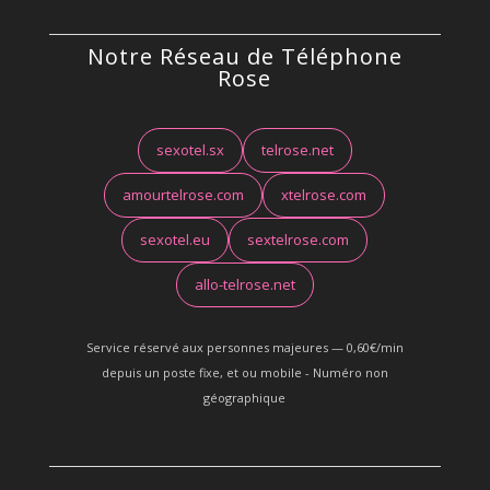
Notre Réseau de Téléphone
Rose
sexotel.sx
telrose.net
amourtelrose.com
xtelrose.com
sexotel.eu
sextelrose.com
allo-telrose.net
Service réservé aux personnes majeures — 0,60€/min
depuis un poste fixe, et ou mobile - Numéro non
géographique