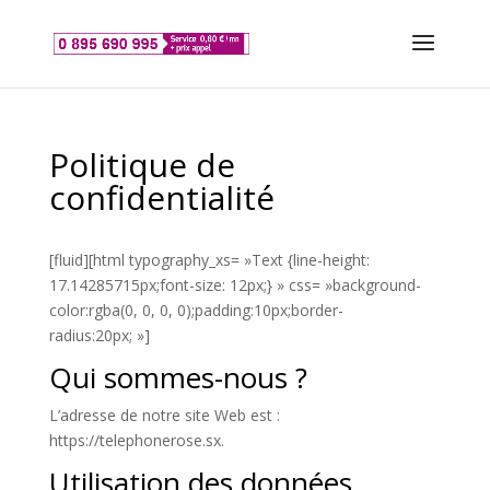
Politique de
confidentialité
[fluid][html typography_xs= »Text {line-height:
17.14285715px;font-size: 12px;} » css= »background-
color:rgba(0, 0, 0, 0);padding:10px;border-
radius:20px; »]
Qui sommes-nous ?
L’adresse de notre site Web est :
https://telephonerose.sx.
Utilisation des données