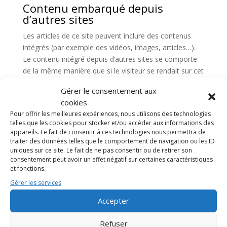
Contenu embarqué depuis
d’autres sites
Les articles de ce site peuvent inclure des contenus
intégrés (par exemple des vidéos, images, articles…).
Le contenu intégré depuis d’autres sites se comporte
de la même manière que si le visiteur se rendait sur cet
autre site.
Gérer le consentement aux
Ces sites web pourraient collecter des données sur
cookies
vous, utiliser des cookies, embarquer des outils de
Pour offrir les meilleures expériences, nous utilisons des technologies
telles que les cookies pour stocker et/ou accéder aux informations des
suivis tiers, suivre vos interactions avec ces contenus
appareils. Le fait de consentir à ces technologies nous permettra de
embarqués si vous disposez d’un compte connecté sur
traiter des données telles que le comportement de navigation ou les ID
leur site web.
uniques sur ce site. Le fait de ne pas consentir ou de retirer son
consentement peut avoir un effet négatif sur certaines caractéristiques
Statistiques et mesures
et fonctions.
d’audience
Gérer les services
Utilisation et transmission de
Accepter
vos données personnelles
Durées de stockage de vos
Refuser